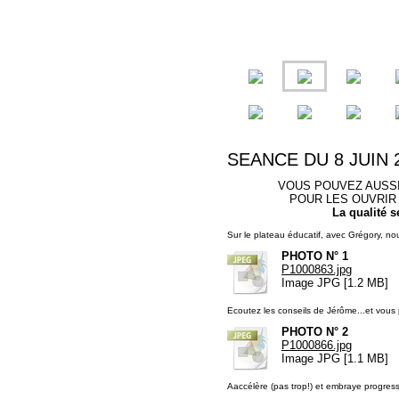
SEANCE DU 8 JUIN 
VOUS POUVEZ AUSS
POUR LES OUVRIR 
La qualité s
Sur le plateau éducatif, avec Grégory, 
PHOTO N° 1
P1000863.jpg
Image JPG [1.2 MB]
Ecoutez les conseils de Jérôme...et vous 
PHOTO N° 2
P1000866.jpg
Image JPG [1.1 MB]
Aaccélère (pas trop!) et embraye progres