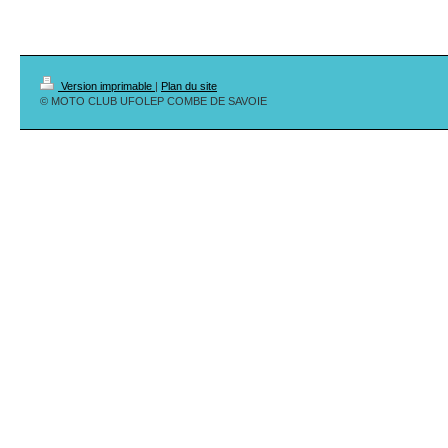
Version imprimable
|
Plan du site
© MOTO CLUB UFOLEP COMBE DE SAVOIE