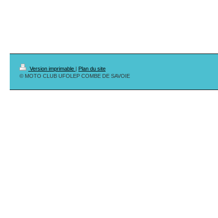
Version imprimable
|
Plan du site
© MOTO CLUB UFOLEP COMBE DE SAVOIE