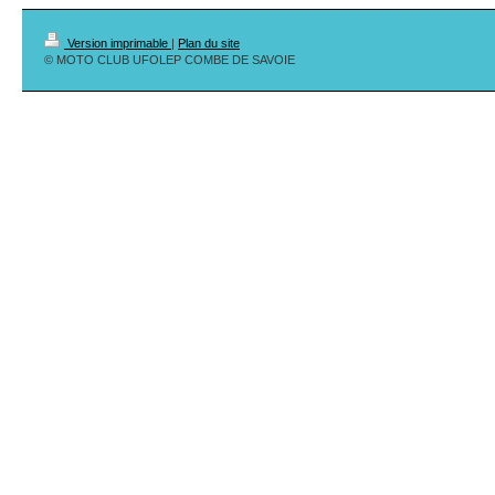
Version imprimable
|
Plan du site
© MOTO CLUB UFOLEP COMBE DE SAVOIE