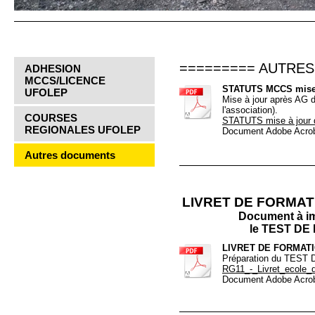
========= AUTRE
ADHESION
MCCS/LICENCE
STATUTS MCCS mise à
UFOLEP
Mise à jour après AG d
l'association).
COURSES
STATUTS mise à jour 
REGIONALES UFOLEP
Document Adobe Acrob
Autres documents
LIVRET DE FORMAT
Document à im
le TEST DE
LIVRET DE FORMATIO
Préparation du TES
RG11_-_Livret_ecole_d
Document Adobe Acrob